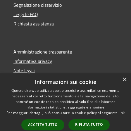
Segnalazione disservizio
Leggi le FAQ
Richiesta assistenza
Amministrazione trasparente
Informativa privacy
Note legali
×
Dichiarazione di accessibilità
Informazioni sui cookie
Questo sito web utilizza cookie tecnici e assimilati strettamente
necessari al corretto funzionamento e alla navigazione del sito,
nonché un cookie tecnico analitico al solo fine di elaborare
informazioni statistiche, aggregate e anonime.
RSS
Copyright © 2026 • Comune di
Per maggiori dettagli, può consultare la cookie policy al seguente
link
Accessibilità
Sorano • Powered by
Privacy
Municipium
Accesso
•
RIFIUTA TUTTO
ACCETTA TUTTO
Cookie
redazione