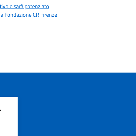
ttivo e sarà potenziato
la Fondazione CR Firenze
?