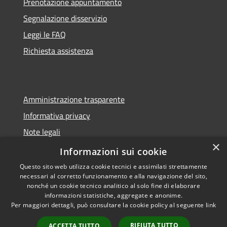
Prenotazione appuntamento
Segnalazione disservizio
Leggi le FAQ
Richiesta assistenza
Amministrazione trasparente
Informativa privacy
Note legali
×
Dichiarazione di accessibilità
Informazioni sui cookie
Questo sito web utilizza cookie tecnici e assimilati strettamente
necessari al corretto funzionamento e alla navigazione del sito,
nonché un cookie tecnico analitico al solo fine di elaborare
informazioni statistiche, aggregate e anonime.
RSS
Copyright © 2026 • Comune di
Per maggiori dettagli, può consultare la cookie policy al seguente
link
Accessibilità
Sorano • Powered by
Privacy
Municipium
Accesso
•
RIFIUTA TUTTO
ACCETTA TUTTO